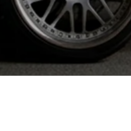
 о внутреннем чувстве класса, а
омфорт и благородство звучат в
сон.