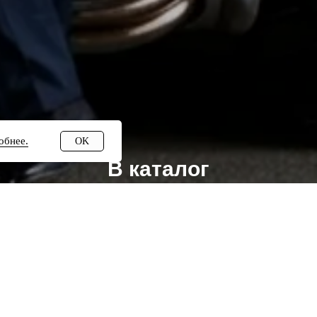
обнее.
OK
В каталог
Коллекция
Primavera di nobiltà
—
не о лейблах. Это весна, где к
уни